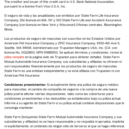
The creditor and issuer of this credit card is U.S. Bank National Association,
pursuant to a license from Visa U.S.A. Inc.
El seguro de vida y las anualidades son emitidos por State Farm Life Insurance
Company. (Sin licencia en MA, NY y WI) State Farm Life and Accident Assurance
Company (con licencia en New York y Wisconsin) Oficinas centrales, Bloomington,
Illinois.
Los productos de seguro de mascotas son suscritos en los Estados Unidos por
American Pet Insurance Company y ZPIC Insurance Company, 6100-4th Ave S,
Seattle, WA 98108. Administrado por Trupanion Managers USA, Inc. (CA: con
licencia No. 0G22803, NPN 9588590). Se aplican términos y condiciones, revise la
póliza completa
en la página web de Trupanion para obtener detalles. State Farm
Mutual Automobile Insurance Company, sus subsidiarias y afiliadas no ofrecen ni
son responsables financieramente por los productos de seguro de mascotas.
State Farm es una entidad independiente y no está afiliada con Trupanion ni con
American Pet Insurance.
Condiciones preexistentes:
Si actualmente tiene una póliza de seguro médico
para mascotas, el cambio de compañía de seguros o la compra de una nueva
póliza podría afectar ciertas disposiciones, tales como las coberturas para
condiciones preexistentes o los deducibles ya establecidos bajo su póliza actual.
Informe a su agente de State Farm si su póliza actual contiene disposiciones que le
convenga mantener.
State Farm (incluyendo State Farm Mutual Automobile Insurance Company y sus
subsidiarias y afiliadas) no se hace responsable y no respalda ni aprueba, implícita
ni explícitamente, el contenido de ningún sitio de terceros al que se haga referencia