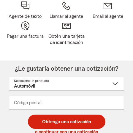
Agente de texto
Llamar al agente
Email al agente
Pagar una factura
Obtén una tarjeta
de identificación
¿Le gustaría obtener una cotización?
Seleccione un producto
Seleccione
un
nombre
de
producto
del
Código postal
Ingresa
Ingresa
_____
menú
un
un
desplegable
código
código
postal
postal
Obtenga una cotización
de
de
5
5
o continuar con una cotización