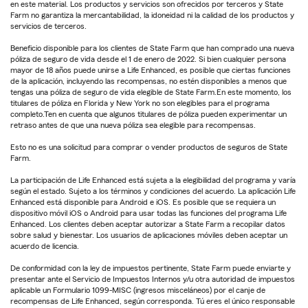
en este material. Los productos y servicios son ofrecidos por terceros y State
Farm no garantiza la mercantabilidad, la idoneidad ni la calidad de los productos y
servicios de terceros.
Beneficio disponible para los clientes de State Farm que han comprado una nueva
póliza de seguro de vida desde el 1 de enero de 2022. Si bien cualquier persona
mayor de 18 años puede unirse a Life Enhanced, es posible que ciertas funciones
de la aplicación, incluyendo las recompensas, no estén disponibles a menos que
tengas una póliza de seguro de vida elegible de State Farm.En este momento, los
titulares de póliza en Florida y New York no son elegibles para el programa
completo.Ten en cuenta que algunos titulares de póliza pueden experimentar un
retraso antes de que una nueva póliza sea elegible para recompensas.
Esto no es una solicitud para comprar o vender productos de seguros de State
Farm.
La participación de Life Enhanced está sujeta a la elegibilidad del programa y varía
según el estado. Sujeto a los términos y condiciones del acuerdo. La aplicación Life
Enhanced está disponible para Android e iOS. Es posible que se requiera un
dispositivo móvil iOS o Android para usar todas las funciones del programa Life
Enhanced. Los clientes deben aceptar autorizar a State Farm a recopilar datos
sobre salud y bienestar. Los usuarios de aplicaciones móviles deben aceptar un
acuerdo de licencia.
De conformidad con la ley de impuestos pertinente, State Farm puede enviarte y
presentar ante el Servicio de Impuestos Internos y/u otra autoridad de impuestos
aplicable un Formulario 1099-MISC (ingresos misceláneos) por el canje de
recompensas de Life Enhanced, según corresponda. Tú eres el único responsable