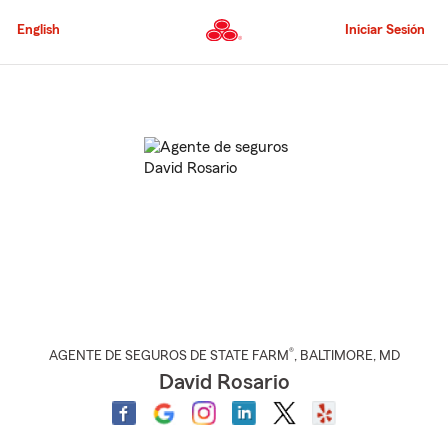
Pasar
al
English
Iniciar Sesión
contenido
principal
Comienzo
del
contenido
principal
®
AGENTE DE SEGUROS DE STATE FARM
,
BALTIMORE
, MD
David Rosario