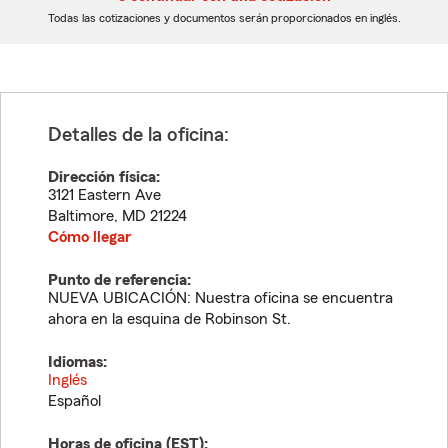
dígitos
dígitos
Todas las cotizaciones y documentos serán proporcionados en inglés.
Detalles de la oficina:
Dirección física:
3121 Eastern Ave
Baltimore
,
MD
21224
Cómo llegar
Punto de referencia:
NUEVA UBICACIÓN: Nuestra oficina se encuentra
ahora en la esquina de Robinson St.
Idiomas:
Inglés
Español
Horas de oficina (
EST
):